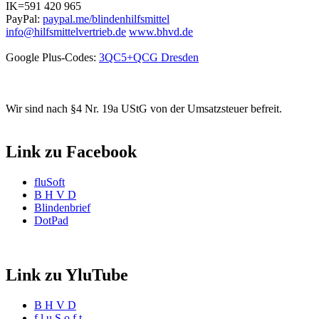
IK=591 420 965
PayPal:
paypal.me/blindenhilfsmittel
info@hilfsmittelvertrieb.de
www.bhvd.de
Google Plus-Codes:
3QC5+QCG Dresden
Wir sind nach §4 Nr. 19a UStG von der Umsatzsteuer befreit.
Link zu Facebook
fluSoft
B H V D
Blindenbrief
DotPad
Link zu YluTube
B H V D
f l u S o f t