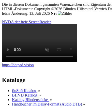
Die in diesem Dokument genannten Warenzeichen sind Eigentum der j
HTML-Dokumente Copyright ©2026 Blinden Hilfsmittel Vertrieb Dr
letzte Änderung: 13. Juli 2026
Nr:
NVDA der freie ScreenReader
https://dotpad.vision
Kataloge
fluSoft Katalog
»
BHVD Katalog
»
Katalog Blindenstöcke
»
Handbücher im Daisy-Format (Audio DTB)
»