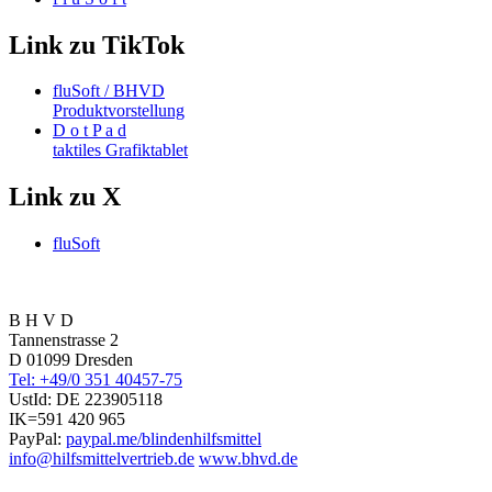
Link zu TikTok
fluSoft / BHVD
Produktvorstellung
D o t P a d
taktiles Grafiktablet
Link zu X
fluSoft
B H V D
Tannenstrasse 2
D 01099 Dresden
Tel: +49/0 351 40457-75
UstId:
DE 223905118
IK=591 420 965
PayPal:
paypal.me/blindenhilfsmittel
info@hilfsmittelvertrieb.de
www.bhvd.de