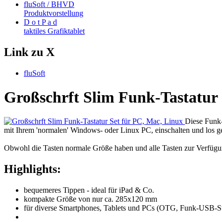
fluSoft / BHVD
Produktvorstellung
D o t P a d
taktiles Grafiktablet
Link zu X
fluSoft
Großschrft Slim Funk-Tastatur 
Diese Funk-
mit Ihrem 'normalen' Windows- oder Linux PC, einschalten und los ge
Obwohl die Tasten normale Größe haben und alle Tasten zur Verfügung
Highlights:
bequemeres Tippen - ideal für iPad & Co.
kompakte Größe von nur ca. 285x120 mm
für diverse Smartphones, Tablets und PCs (OTG, Funk-USB-St