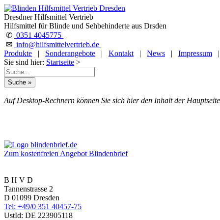
Dresdner Hilfsmittel Vertrieb
Hilfsmittel für Blinde und Sehbehinderte aus Drsden
✆
0351 4045775
✉
info@hilfsmittelvertrieb.de
Produkte
|
Sonderangebote
|
Kontakt
|
News
|
Impressum
Sie sind hier:
Startseite
>
Auf Desktop-Rechnern können Sie sich hier den Inhalt der Hauptseite
Zum kostenfreien Angebot Blindenbrief
B H V D
Tannenstrasse 2
D 01099 Dresden
Tel: +49/0 351 40457-75
UstId:
DE 223905118