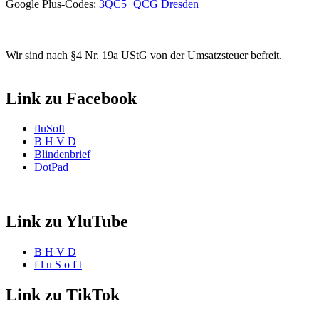
Google Plus-Codes:
3QC5+QCG Dresden
Wir sind nach §4 Nr. 19a UStG von der Umsatzsteuer befreit.
Link zu Facebook
fluSoft
B H V D
Blindenbrief
DotPad
Link zu YluTube
B H V D
f l u S o f t
Link zu TikTok