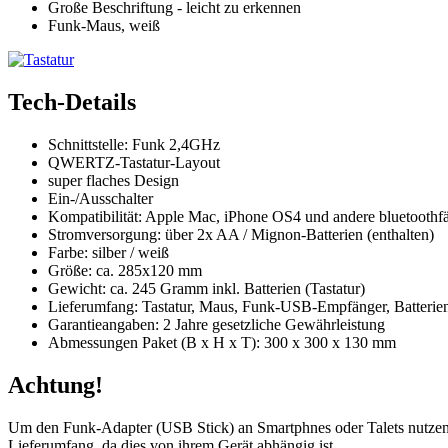
Große Beschriftung - leicht zu erkennen
Funk-Maus, weiß
Tech-Details
Schnittstelle: Funk 2,4GHz
QWERTZ-Tastatur-Layout
super flaches Design
Ein-/Ausschalter
Kompatibilität: Apple Mac, iPhone OS4 und andere bluetoot
Stromversorgung: über 2x AA / Mignon-Batterien (enthalten)
Farbe: silber / weiß
Größe: ca. 285x120 mm
Gewicht: ca. 245 Gramm inkl. Batterien (Tastatur)
Lieferumfang: Tastatur, Maus, Funk-USB-Empfänger, Batterie
Garantieangaben: 2 Jahre gesetzliche Gewährleistung
Abmessungen Paket (B x H x T): 300 x 300 x 130 mm
Achtung!
Um den Funk-Adapter (USB Stick) an Smartphnes oder Talets nutz
Lieferumfang, da dies von ihrem Gerät abhängig ist.