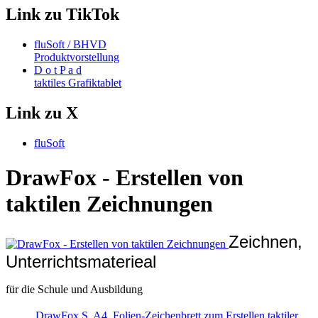
Link zu TikTok
fluSoft / BHVD
Produktvorstellung
D o t P a d
taktiles Grafiktablet
Link zu X
fluSoft
DrawFox - Erstellen von
taktilen Zeichnungen
Zeichnen,
Unterrichtsmaterieal
für die Schule und Ausbildung
DrawFox S, A4, Folien-Zeichenbrett zum Erstellen taktiler