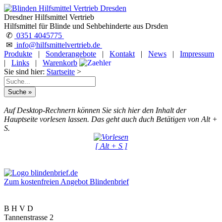
Dresdner Hilfsmittel Vertrieb
Hilfsmittel für Blinde und Sehbehinderte aus Drsden
✆
0351 4045775
✉
info@hilfsmittelvertrieb.de
Produkte
|
Sonderangebote
|
Kontakt
|
News
|
Impressum
|
Links
|
Warenkorb
Sie sind hier:
Startseite
>
Auf Desktop-Rechnern können Sie sich hier den Inhalt der
Hauptseite vorlesen lassen. Das geht auch duch Betätigen von Alt +
S.
[ Alt + S ]
Zum kostenfreien Angebot Blindenbrief
B H V D
Tannenstrasse 2