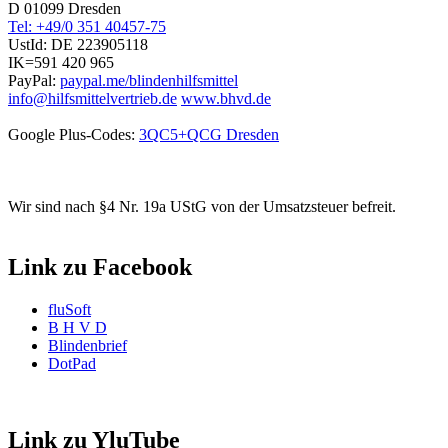
D 01099 Dresden
Tel: +49/0 351 40457-75
UstId:
DE 223905118
IK=591 420 965
PayPal:
paypal.me/blindenhilfsmittel
info@hilfsmittelvertrieb.de
www.bhvd.de
Google Plus-Codes:
3QC5+QCG Dresden
Wir sind nach §4 Nr. 19a UStG von der Umsatzsteuer befreit.
Link zu Facebook
fluSoft
B H V D
Blindenbrief
DotPad
Link zu YluTube