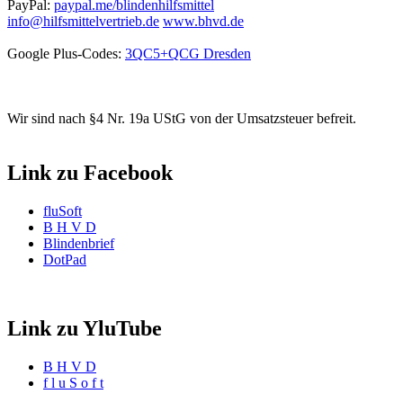
PayPal:
paypal.me/blindenhilfsmittel
info@hilfsmittelvertrieb.de
www.bhvd.de
Google Plus-Codes:
3QC5+QCG Dresden
Wir sind nach §4 Nr. 19a UStG von der Umsatzsteuer befreit.
Link zu Facebook
fluSoft
B H V D
Blindenbrief
DotPad
Link zu YluTube
B H V D
f l u S o f t