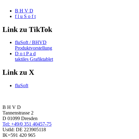
B H V D
f l u S o f t
Link zu TikTok
fluSoft / BHVD
Produktvorstellung
D o t P a d
taktiles Grafiktablet
Link zu X
fluSoft
B H V D
Tannenstrasse 2
D 01099 Dresden
Tel: +49/0 351 40457-75
UstId:
DE 223905118
IK=591 420 965