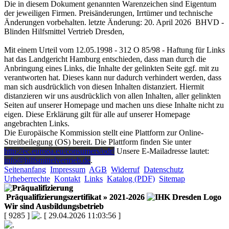
Die in diesem Dokument genannten Warenzeichen sind Eigentum
der jeweiligen Firmen. Preisänderungen, Irrtümer und technische
Änderungen vorbehalten. letzte Änderung: 20. April 2026 BHVD -
Blinden Hilfsmittel Vertrieb Dresden,
Mit einem Urteil vom 12.05.1998 - 312 O 85/98 - Haftung für Links
hat das Landgericht Hamburg entschieden, dass man durch die
Anbringung eines Links, die Inhalte der gelinkten Seite ggf. mit zu
verantworten hat. Dieses kann nur dadurch verhindert werden, dass
man sich ausdrücklich von diesen Inhalten distanziert. Hiermit
distanzieren wir uns ausdrücklich von allen Inhalten, aller gelinkten
Seiten auf unserer Homepage und machen uns diese Inhalte nicht zu
eigen. Diese Erklärung gilt für alle auf unserer Homepage
angebrachten Links.
Die Europäische Kommission stellt eine Plattform zur Online-
Streitbeilegung (OS) bereit. Die Plattform finden Sie unter
http://ec.europa.eu/consumers/odr/
Unsere E-Mailadresse lautet:
info@hilfsmittelvertrieb.de
.
Seitenanfang
Impressum
AGB
Widerruf
Datenschutz
Urheberrechte
Kontakt
Links
Katalog (PDF)
Sitemap
Präqualifizierungszertifikat
» 2021-2026
Wir sind Ausbildungsbetrieb
[ 9285 ]
[ 29.04.2026 11:03:56 ]